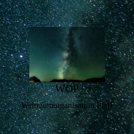
WOP
Weltraumorganisation Pfaff