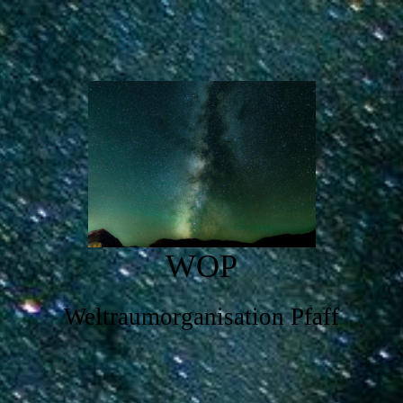
WOP
Weltraumorganisation Pfaff